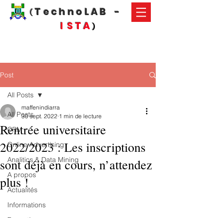
T e c h n o L A B -
(
I S T A
)
Post
All Posts
maffenindiarra
All Posts
30 sept. 2022
1 min de lecture
Rentrée universitaire
CRM
2022/2023 : Les inscriptions
Online Advertising
Analitics & Data Mining
sont déjà en cours, n’attendez
A propos
plus !
Actualités
Informations