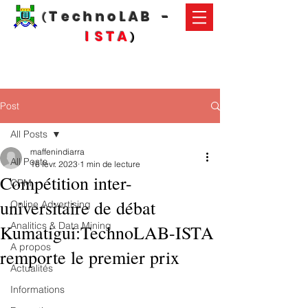
T e c h n o L A B -
(
I S T A
)
Post
All Posts
maffenindiarra
All Posts
16 févr. 2023
1 min de lecture
Compétition inter-
CRM
universitaire de débat
Online Advertising
Analitics & Data Mining
Kumatigui:TechnoLAB-ISTA
A propos
remporte le premier prix
Actualités
Informations