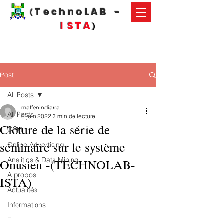
T e c h n o L A B -
(
I S T A
)
Post
All Posts
maffenindiarra
All Posts
6 juin 2022
3 min de lecture
Clôture de la série de
CRM
séminaire sur le système
Online Advertising
Analitics & Data Mining
Onusien -(TECHNOLAB-
A propos
ISTA)
Actualités
Informations